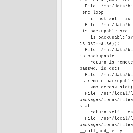
Traceback (most rece
File "/mnt/data/bin
_src_loop
if not self._is_ba
File "/mnt/data/bin
_is_backupable_src
is_backupable(src.
is_dst=False)):
File "/mnt/data/bin
is_backupable
return is_remote_b
passwd, is_dst)
File "/mnt/data/bin
is_remote_backupable
smb_access.stat(s
File "/usr/local/l
packages/ionas/filea
stat
return self.__call
File "/usr/local/l
packages/ionas/filea
__call_and_retry