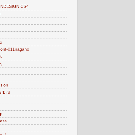
INDESIGN CS4
n
x
conf-011nagano
k
か。
sion
rbird
p
ess