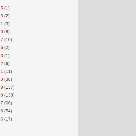
25
(1)
23
(2)
21
(3)
20
(8)
17
(10)
16
(2)
13
(1)
12
(6)
11
(11)
10
(38)
09
(137)
08
(138)
07
(66)
06
(54)
05
(17)