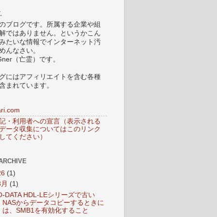
.
のブログです。所属する企業や組
解ではありません。というかこん
みたいな情報でインターネット汚
めんなさい。
Gner（亡霊）です。
グにはアフィリエイトを含む各種
含まれています。
ri.com
記・利用者への宣言（表示される
データ収集についてはこのリンク
してください）
ARCHIVE
26
(1)
3月
(1)
O-DATA HDL-LEシリーズで古い
NASからデータコピーするときに
は、SMB1を有効化すること