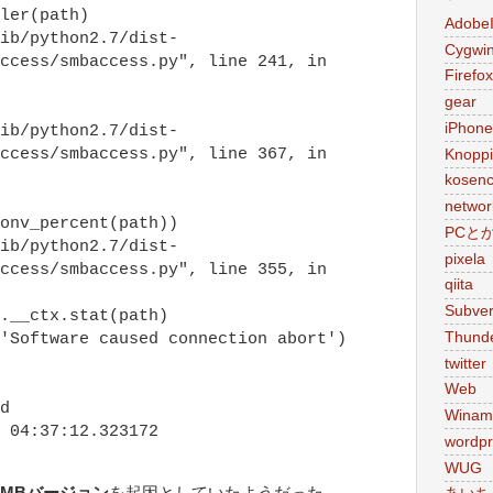
er(path)
Adobe
ib/python2.7/dist-
Cygwi
ccess/smbaccess.py", line 241, in
Firefox
gear
iPhone
ib/python2.7/dist-
ccess/smbaccess.py", line 367, in
Knoppi
kosen
networ
onv_percent(path))
PCと
ib/python2.7/dist-
pixela
ccess/smbaccess.py", line 355, in
qiita
Subver
__ctx.stat(path)
Thunde
'Software caused connection abort')
twitter
Web
d
Winam
 04:37:12.323172
wordpr
WUG
SMBバージョン
を起因としていたようだった。