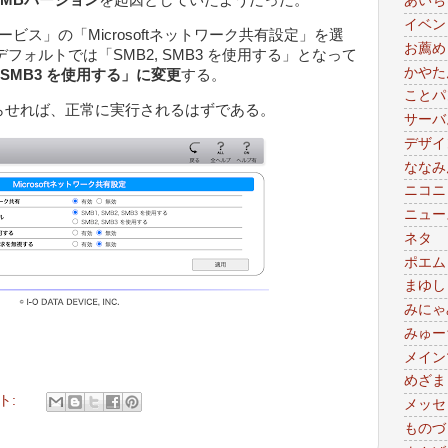
あいち
イベン
ービス」の「Microsoftネットワーク共有設定」を選
お薦め
フォルトでは「SMB2, SMB3 を使用する」となって
かやた
2, SMB3 を使用する」に変更
する。
ことパ
らせれば、正常に実行されるはずである。
サーバ
デザイ
ななみ
ニコニ
ニュー
ネタ
ポエム
まゆし
みにゃ
みゅー
メイン
めざま
ト:
メッセ
ものづ