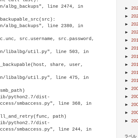
nt call last):
/albg_backups", line 2474, in
►
20
►
20
ckupable_src(src):
►
20
/albg_backups", line 2380, in
►
20
unc, src.username, src.password,
►
20
►
20
/libalbg/util.py", line 503, in
►
20
►
20
ackupable(host, share, user,
►
20
/libalbg/util.py", line 475, in
►
20
►
20
mb_path)
►
20
ib/python2.7/dist-
ccess/smbaccess.py", line 368, in
►
20
►
20
_and_retry(func, path)
►
20
ib/python2.7/dist-
ccess/smbaccess.py", line 244, in
ラベル