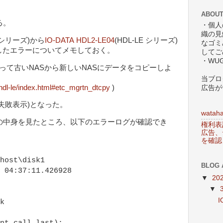
ABOUT
る。
・個人
織の見
-ARシリーズ)から
IO-DATA HDL2-LE04
(HDL-LE シリーズ)
なゴミ
したエラーについてメモしておく。
してご
・WU
使って古いNASから新しいNASにデータをコピーしよ
当ブロ
/hdl-le/index.html#etc_mgrtn_dtcpy
)
広告が
失敗表示)となった。
wataha
gフォルダの中身を見たところ、以下のエラーログが確認でき
権利表
広告、
を確認
host\disk1
BLOG 
 04:37:11.426928
▼
20
▼
I
k