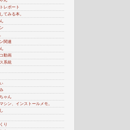
ゃん
トレポート
してみる本。
ん
ン
。
ン関連
ん
コ動画
ス系統
ぃ
み
ちゃん
マシン、インストールメモ。
し
くり