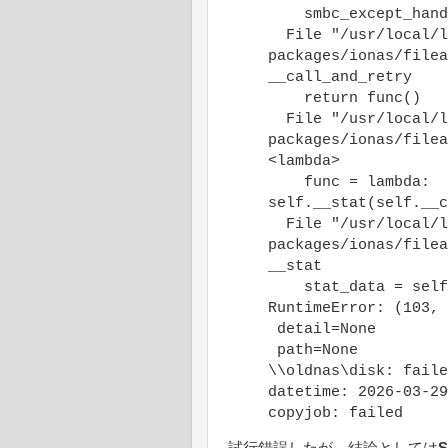
smbc_except_handl
File "/usr/local/l
packages/ionas/filea
__call_and_retry
return func()
File "/usr/local/l
packages/ionas/filea
<lambda>
func = lambda:
self.__stat(self.__c
File "/usr/local/l
packages/ionas/filea
__stat
stat_data = self.
RuntimeError: (103, 
detail=None
path=None
\\oldnas\disk: faile
datetime: 2026-03-29
copyjob: failed
試行錯誤したが、結論としては