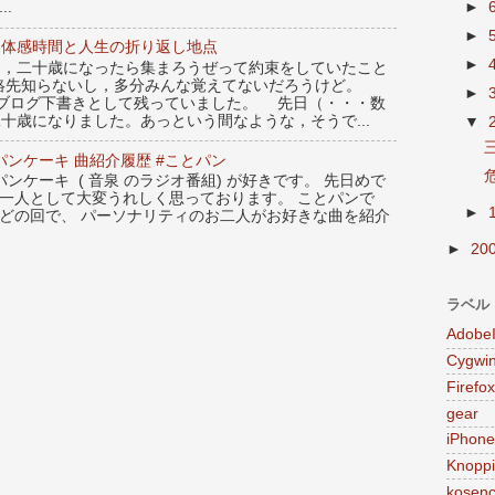
►
..
►
：体感時間と人生の折り返し地点
►
，二十歳になったら集まろうぜって約束をしていたこと
絡先知らないし，多分みんな覚えてないだろうけど。
►
のブログ下書きとして残っていました。 先日（・・・数
十歳になりました。あっという間なような，そうで...
▼
ンケーキ 曲紹介履歴 #ことパン
ンケーキ ( 音泉 のラジオ番組) が好きです。 先日めで
の一人として大変うれしく思っております。 ことパンで
►
んどの回で、 パーソナリティのお二人がお好きな曲を紹介
►
20
ラベル
Adobe
Cygwi
Firefox
gear
iPhone
Knoppi
kosen