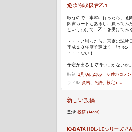
危険物取扱者乙4
暇なので、本屋に行ったら、危
図書カードもあるし、買ってみ
というわけで、乙４を受けてみ
・・・と思ったら、東京の試験日
平成１８年度予定は？ ｷｮﾛ(ω･｀))(´
・・・ない！
予定が出るまで待つしかないか
時刻:
2月 09, 2006
0 件のコメン
ラベル:
資格、免許、検定 etc.
新しい投稿
登録:
投稿 (Atom)
IO-DATA HDL-LEシリ