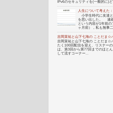
IPv6のセキュリティを(一般的に)ど.
人生について考えた
小学生時代に友達と
を思い出した。 連
という内容が1年前
ヶ月前），私も無事二
吉岡茉祐と山下七海の ことだま☆パ
吉岡茉祐と山下七海の ことだま☆パ
たく100回配信を迎え、リスナー
は、第3回から第77回までのほと
して流すコーナー...