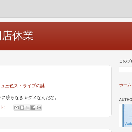
開店休業
このブ
ホーム
シュ三色ストライプの謎
いに絞らなきゃダメなんだな。
AUTH
ト: