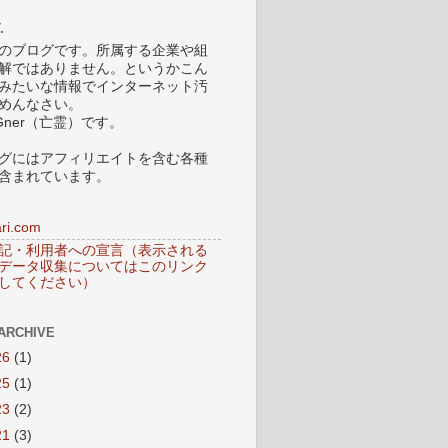
.
のブログです。所属する企業や組
解ではありません。というかこん
みたいな情報でインターネット汚
めんなさい。
Gner（亡霊）です。
グにはアフィリエイトを含む各種
含まれています。
ri.com
記・利用者への宣言（表示される
データ収集についてはこのリンク
してください）
ARCHIVE
26
(1)
25
(1)
23
(2)
21
(3)