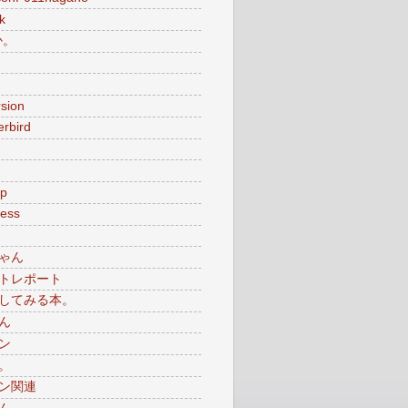
k
か。
sion
rbird
p
ess
ゃん
トレポート
してみる本。
ん
ン
。
ン関連