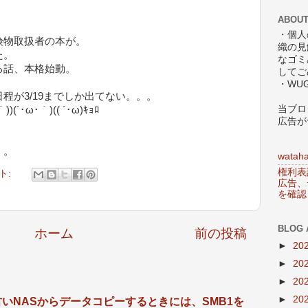
ABOUT
・個人
険物取扱者の本が。
織の見
た。
なゴミ
る話、本格始動。
してご
・WU
程が3/19までしか出てない。。。
当ブロ
･ω･｀)(( ´･ω)ｷｮﾛ
広告が
。。
wataha
権利表
ト:
広告、
を確認
BLOG 
ホーム
前の投稿
►
20
►
20
►
20
►
20
ーズで古いNASからデータコピーするときには、SMB1を