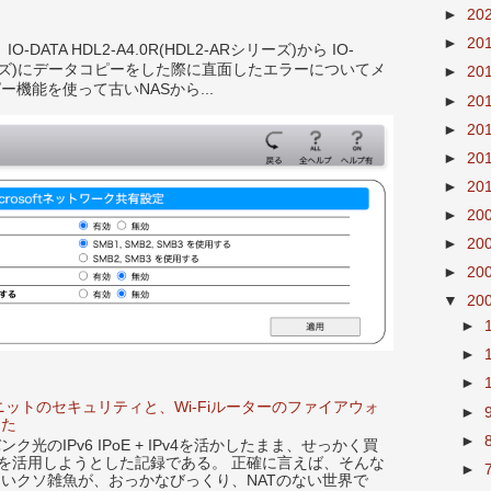
►
20
►
20
ATA HDL2-A4.0R(HDL2-ARシリーズ)から IO-
LE シリーズ)にデータコピーをした際に直面したエラーについてメ
►
20
ー機能を使って古いNASから...
►
20
►
20
►
20
►
20
►
20
►
20
►
20
▼
20
►
►
►
ニットのセキュリティと、Wi-Fiルーターのファイアウォ
►
した
►
光のIPv6 IPoE + IPv4を活かしたまま、せっかく買
X86Uを活用しようとした記録である。 正確に言えば、そんな
►
らないクソ雑魚が、おっかなびっくり、NATのない世界で