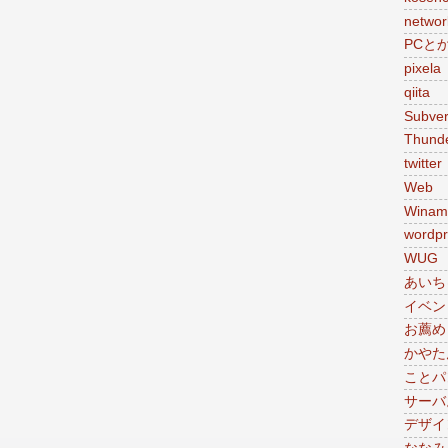
networ
PCと
pixela
qiita
Subver
Thunde
twitter
Web
Winam
wordpr
WUG
あいち
イベン
お薦め
かやた
ことパ
サーバ
デザイ