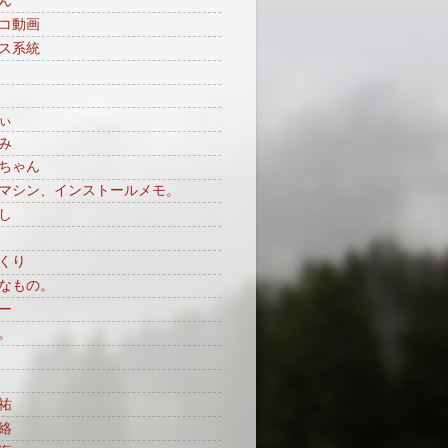
ん
コ動画
ス系統
ぃ
み
ちゃん
マシン、インストールメモ。
し
くり
なもの。
ー
。
祐
絡