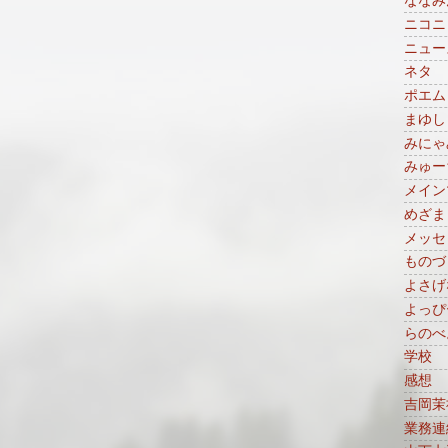
ななみ
ニコニ
ニュー
ネタ
ポエム
まゆし
みにゃ
みゅー
メイン
めざま
メッセ
ものづ
よさげ
よっぴ
らのべ
学校
感想
吉岡茉
業務連