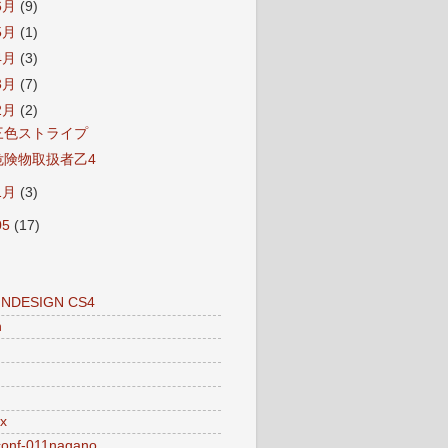
6月
(9)
5月
(1)
4月
(3)
3月
(7)
2月
(2)
三色ストライプ
危険物取扱者乙4
1月
(3)
05
(17)
INDESIGN CS4
n
x
conf-011nagano