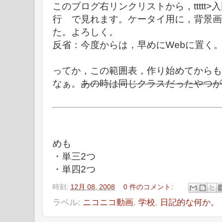
このブログ右リンクリストから，ttttt>
行 で見れます。ケータイ用に，背景画像
た。よろしく。
反省：今度からは，早めにWebに置く
ってか，この範囲表，作り始めてからも
なぁ。
あの時は同じクラスだったやつが
めも
・単三2つ
・単四2つ
時刻:
12月 08, 2008
0 件のコメント:
ラベル:
ニコニコ動画
,
学校
,
日記的な何か。