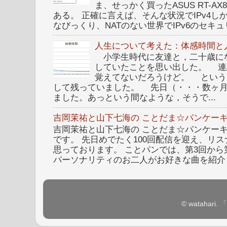
ま、せっかく買ったASUS RT-A
ある。 正確に言えば、そんな状況でIPv4
なびっくり、NATのない世界でIPv6のセキュリ
人生について考えた：体感時間と
小学生時代に友達と，二十歳に
していたことを思い出した。 連
覚えてないだろうけど。 という
して残っていました。 先日（・・・数ヶ
ました。あっという間なような，そうで...
吉岡茉祐と山下七海の ことだま☆パンケーキ
吉岡茉祐と山下七海の ことだま☆パンケーキ 
です。 先日めでたく100回配信を迎え、リ
思っております。 ことパンでは、第3回から
パーソナリティのお二人がお好きな曲を紹介し
© watahar