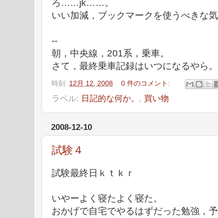
ろ……jk……。
いい加減，ブックマークを使うべきな気
--
朝，中央線，201系，乗車。
さて，最終乗車記録はいつになるやら。
時刻:
12月 12, 2008
0 件のコメント:
ラベル:
日記的な何か。
,
買い物
2008-12-10
試験４
試験最終日ｋｔｋｒ
いやーよく寝たよく寝た。
おかげで自宅でやるはずだった勉強，予