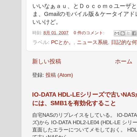
いいなぁａｕ、とＤｏｃｏｍｏユーザと
ま、Gmailのモバイル版＆ケータイア
いいけど。
時刻:
8月 01, 2007
0 件のコメント:
ラベル:
PCとか。
,
ニュース系統
,
日記的な何
新しい投稿
ホーム
登録:
投稿 (Atom)
IO-DATA HDL-LEシリーズで古い
には、SMB1を有効化すること
自宅NASのリプレイスをしている。 IO-DATA HD
ズ)から IO-DATA HDL2-LE04 (HDL-
直面したエラーについてメモしておく。 HDL