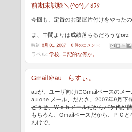
前期末試験＼(^o^)／ｵﾜﾀ
今回も、定番のお部屋片付けをやったの
ま、中間よりは成績落ちるだろうなorz
時刻:
8月 01, 2007
0 件のコメント:
ラベル:
学校
,
日記的な何か。
Gmail＠au らすぃ。
auが、ユーザ向けにGmailベースの
au one メール、だとさ。2007年9月
どうせ、Ｗｅｂメールだからパケ代が儲
もちろん、Gmailベースだから、ＰＣ
わけで。