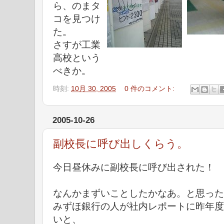
ら、のまタ
コを見つけ
た。
さすが工業
高校という
べきか。
時刻:
10月 30, 2005
0 件のコメント:
2005-10-26
副校長に呼び出しくらう。
今日昼休みに副校長に呼び出された！
なんかまずいことしたかなあ。と思った
みずほ銀行の人が社内レポートに昨年度
いと、