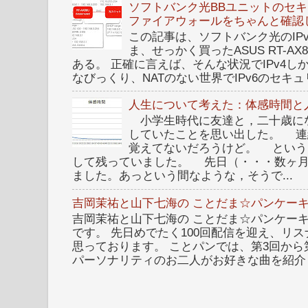
ソフトバンク光BBユニットのセキュ
ファイアウォールをちゃんと確認
この記事は、ソフトバンク光のIPv6 I
ま、せっかく買ったASUS RT-A
ある。 正確に言えば、そんな状況でIPv4
なびっくり、NATのない世界でIPv6のセキュリ
人生について考えた：体感時間と
小学生時代に友達と，二十歳に
していたことを思い出した。 連
覚えてないだろうけど。 という
して残っていました。 先日（・・・数ヶ
ました。あっという間なような，そうで...
吉岡茉祐と山下七海の ことだま☆パンケーキ
吉岡茉祐と山下七海の ことだま☆パンケーキ 
です。 先日めでたく100回配信を迎え、リ
思っております。 ことパンでは、第3回から
パーソナリティのお二人がお好きな曲を紹介し