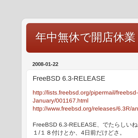
年中無休で開店休業
2008-01-22
FreeBSD 6.3-RELEASE
http://lists.freebsd.org/pipermail/freeb
January/001167.html
http://www.freebsd.org/releases/6.3R/a
FreeBSD 6.3-RELEASE、でたらしい
１/１８付けとか、4日前だけどさ。