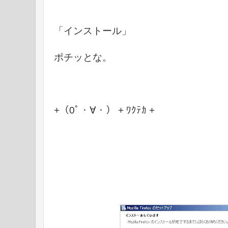
「インストール」
ポチッとな。
+（0ﾟ・∀・） + ﾜｸﾃｶ +