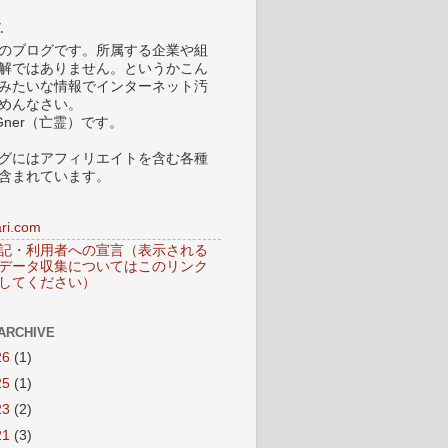
.
のブログです。所属する企業や組
解ではありません。というかこん
みたいな情報でインターネット汚
めんなさい。
Gner（亡霊）です。
グにはアフィリエイトを含む各種
含まれています。
ri.com
記・利用者への宣言（表示される
データ収集についてはこのリンク
してください）
ARCHIVE
26
(1)
25
(1)
23
(2)
21
(3)