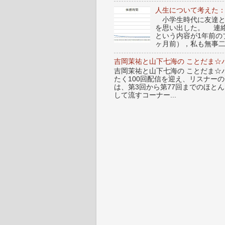
人生について考えた
小学生時代に友達と
を思い出した。 連
という内容が1年前
ヶ月前），私も無事二
吉岡茉祐と山下七海の ことだま☆パ
吉岡茉祐と山下七海の ことだま☆パ
たく100回配信を迎え、リスナー
は、第3回から第77回までのほと
して流すコーナー...