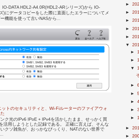
►
20
ATA HDL2-A4.0R(HDL2-ARシリーズ)から IO-
►
20
LE シリーズ)にデータコピーをした際に直面したエラーについてメ
ー機能を使って古いNASから...
►
20
►
20
►
20
▼
20
►
►
▼
►
►
►
ニットのセキュリティと、Wi-Fiルーターのファイアウォ
►
した
►
光のIPv6 IPoE + IPv4を活かしたまま、せっかく買
X86Uを活用しようとした記録である。 正確に言えば、そんな
►
20
らないクソ雑魚が、おっかなびっくり、NATのない世界で
..
►
20