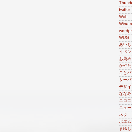
Thunde
twitter
Web
Winam
wordpr
WUG
あいち
イベン
お薦め
かやた
ことパ
サーバ
デザイ
ななみ
ニコニ
ニュー
ネタ
ポエム
まゆし