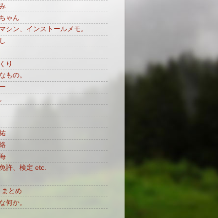
み
ちゃん
マシン、インストールメモ。
し
くり
なもの。
ー
。
祐
絡
海
許、検定 etc.
月まとめ
な何か。