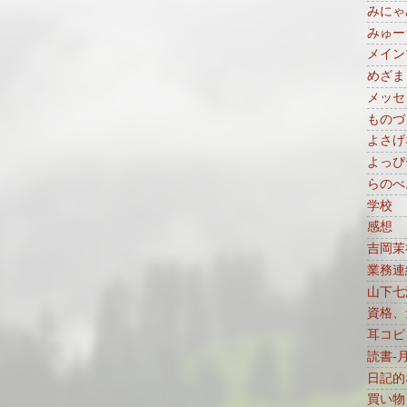
みにゃ
みゅー
メイン
めざま
メッセ
ものづ
よさげ
よっぴ
らのべ
学校
感想
吉岡茉
業務連
山下七
資格、免
耳コピ
読書-
日記的
買い物