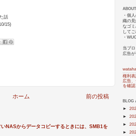
ABOUT
・個人
た話
織の見
0/15)
なゴミ
してご
・WU
当ブロ
広告が
wataha
権利表
広告、
を確認
ホーム
前の投稿
BLOG 
►
20
►
20
►
20
ーズで古いNASからデータコピーするときには、SMB1を
►
20