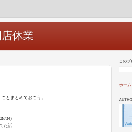
開店休業
このブ
ホーム
くことまとめておこう。
AUTH
8/04)
てた話