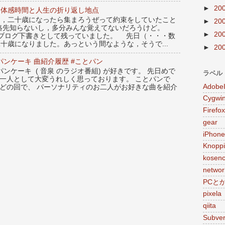
►
20
：体感時間と人生の折り返し地点
，二十歳になったら集まろうぜって約束をしていたこと
►
20
絡先知らないし，多分みんな覚えてないだろうけど。
►
20
のブログ下書きとして残っていました。 先日（・・・数
十歳になりました。あっという間なような，そうで...
►
20
ンケーキ 曲紹介履歴 #ことパン
ンケーキ ( 音泉 のラジオ番組) が好きです。 先日めで
ラベル
の一人として大変うれしく思っております。 ことパンで
Adobe
んどの回で、 パーソナリティのお二人がお好きな曲を紹介
Cygwi
Firefox
gear
iPhone
Knoppi
kosen
networ
PCと
pixela
qiita
Subver