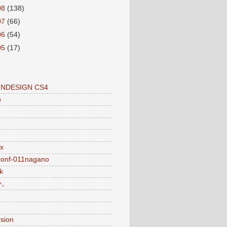
08
(138)
07
(66)
06
(54)
05
(17)
INDESIGN CS4
n
x
conf-011nagano
k
か。
sion