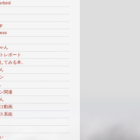
rbird
p
ess
ゃん
トレポート
してみる本。
ん
ン
。
ン関連
ん
コ動画
ス系統
ぃ