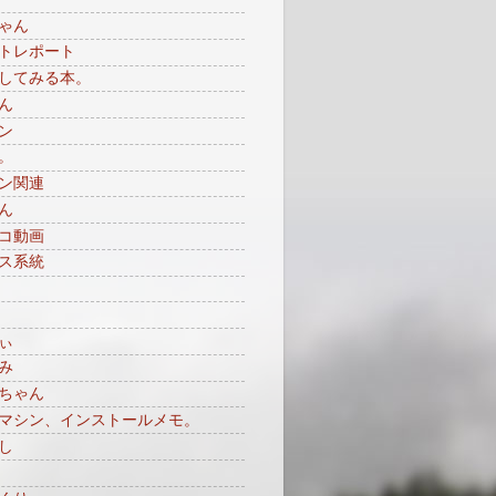
ゃん
トレポート
してみる本。
ん
ン
。
ン関連
ん
コ動画
ス系統
ぃ
み
ちゃん
マシン、インストールメモ。
し