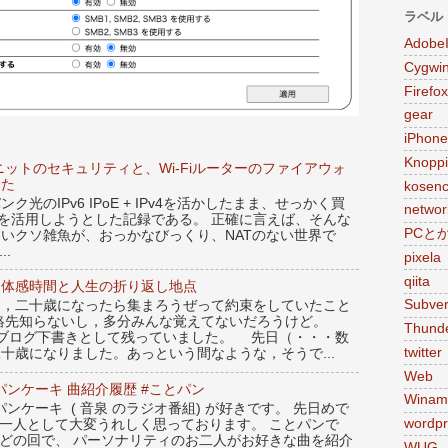
ラベル
Adobe
Cygwi
Firefox
gear
iPhone
Knoppi
ニットのセキュリティと、Wi-Fiルーターのファイアウォ
した
kosen
光のIPv6 IPoE + IPv4を活かしたまま、せっかく買
networ
X86Uを活用しようとした記録である。 正確に言えば、そんな
PCと
らないクソ雑魚が、おっかなびっくり、NATのない世界で
..
pixela
qiita
：体感時間と人生の折り返し地点
Subver
，二十歳になったら集まろうぜって約束をしていたこと
絡先知らないし，多分みんな覚えてないだろうけど。
Thunde
のブログ下書きとして残っていました。 先日（・・・数
twitter
十歳になりました。あっという間なような，そうで...
Web
ンケーキ 曲紹介履歴 #ことパン
Winam
ンケーキ ( 音泉 のラジオ番組) が好きです。 先日めで
wordpr
の一人として大変うれしく思っております。 ことパンで
んどの回で、 パーソナリティのお二人がお好きな曲を紹介
WUG