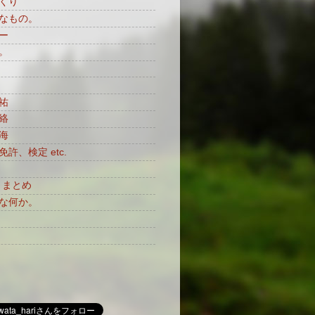
くり
なもの。
ー
。
祐
絡
海
許、検定 etc.
月まとめ
な何か。