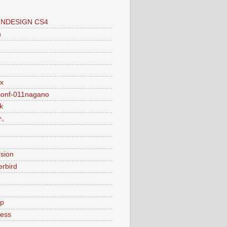
INDESIGN CS4
n
x
conf-011nagano
k
か。
sion
rbird
p
ess