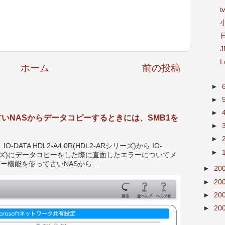
ホーム
前の投稿
►
►
►
ーズで古いNASからデータコピーするときには、SMB1を
►
►
ATA HDL2-A4.0R(HDL2-ARシリーズ)から IO-
►
LE シリーズ)にデータコピーをした際に直面したエラーについてメ
ー機能を使って古いNASから...
►
20
►
20
►
20
►
20