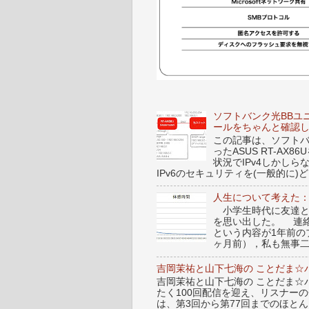
ソフトバンク光BBユ
ールをちゃんと確認
この記事は、ソフトバンク
ったASUS RT-A
状況でIPv4しかし
IPv6のセキュリティを(一般的に)ど.
人生について考えた
小学生時代に友達と
を思い出した。 連
という内容が1年前
ヶ月前），私も無事二
吉岡茉祐と山下七海の ことだま☆パ
吉岡茉祐と山下七海の ことだま☆パ
たく100回配信を迎え、リスナー
は、第3回から第77回までのほと