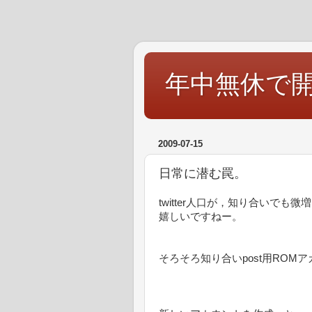
年中無休で
2009-07-15
日常に潜む罠。
twitter人口が，知り合いでも
嬉しいですねー。
そろそろ知り合いpost用ROM