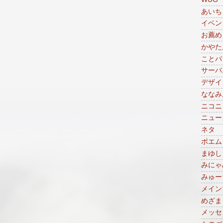
あいち
イベン
お薦め
かやた
ことパ
サーバ
デザイ
ななみ
ニコニ
ニュー
ネタ
ポエム
まゆし
みにゃ
みゅー
メイン
めざま
メッセ