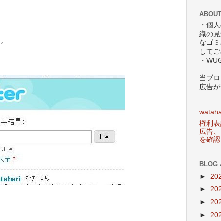
ABOUT
・個人
織の見
う。
なゴミ
してご
・WU
当ブロ
広告が
wataha
権利表
広告、
を確認
BLOG 
►
20
►
20
►
20
►
20