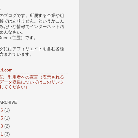
.
のブログです。所属する企業や組
解ではありません。というかこん
みたいな情報でインターネット汚
めんなさい。
Gner（亡霊）です。
グにはアフィリエイトを含む各種
含まれています。
ri.com
記・利用者への宣言（表示される
データ収集についてはこのリンク
してください）
ARCHIVE
26
(1)
25
(1)
23
(2)
21
(3)