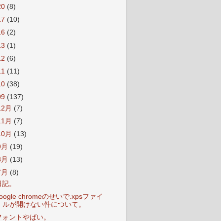
20
(8)
17
(10)
16
(2)
13
(1)
12
(6)
11
(11)
10
(38)
09
(137)
12月
(7)
11月
(7)
10月
(13)
9月
(19)
8月
(13)
7月
(8)
日記。
oogle chromeのせいで.xpsファイ
ルが開けない件について。
フォントやばい。