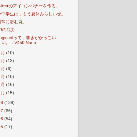
twitterのアイコンバナーを作る。
小中学生は，もう夏休みらしいぜ。
日常に潜む罠。
JRの底力
Logicoolって，響きがかっこい
い。：V450 Nano
6月
(10)
5月
(13)
4月
(6)
3月
(10)
2月
(16)
1月
(15)
08
(138)
07
(66)
06
(54)
05
(17)