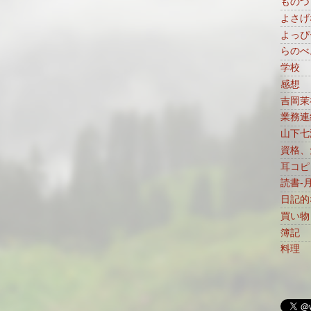
ものづ
よさげ
よっぴ
らのべ
学校
感想
吉岡茉
業務連
山下七
資格、免
耳コピ
読書-
日記的
買い物
簿記
料理