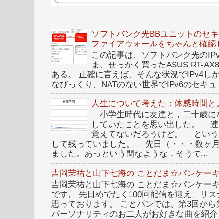
ソフトバンク光BBユニットのセキュ
ファイアウォールをちゃんと確認
この記事は、ソフトバンク光のIPv6 I
ま、せっかく買ったASUS RT-A
ある。 正確に言えば、そんな状況でIPv4
なびっくり、NATのない世界でIPv6のセキュリ
人生について考えた：体感時間と
小学生時代に友達と，二十歳に
していたことを思い出した。 連
覚えてないだろうけど。 という
して残っていました。 先日（・・・数ヶ
ました。あっという間なような，そうで...
吉岡茉祐と山下七海の ことだま☆パンケーキ
吉岡茉祐と山下七海の ことだま☆パンケーキ 
です。 先日めでたく100回配信を迎え、リ
思っております。 ことパンでは、第3回から
パーソナリティのお二人がお好きな曲を紹介し