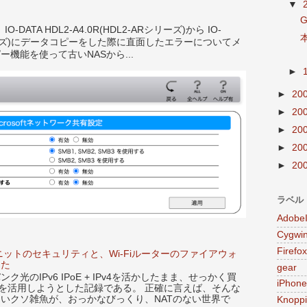
▼
ATA HDL2-A4.0R(HDL2-ARシリーズ)から IO-
LE シリーズ)にデータコピーをした際に直面したエラーについてメ
ー機能を使って古いNASから...
►
►
20
►
20
►
20
►
20
►
20
ラベル
Adobe
Cygwi
Firefox
ニットのセキュリティと、Wi-Fiルーターのファイアウォ
した
gear
光のIPv6 IPoE + IPv4を活かしたまま、せっかく買
iPhone
X86Uを活用しようとした記録である。 正確に言えば、そんな
らないクソ雑魚が、おっかなびっくり、NATのない世界で
Knoppi