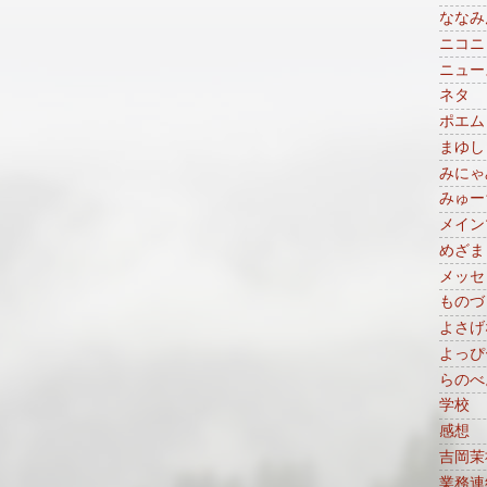
ななみ
ニコニ
ニュー
ネタ
ポエム
まゆし
みにゃ
みゅー
メイン
めざま
メッセ
ものづ
よさげ
よっぴ
らのべ
学校
感想
吉岡茉
業務連