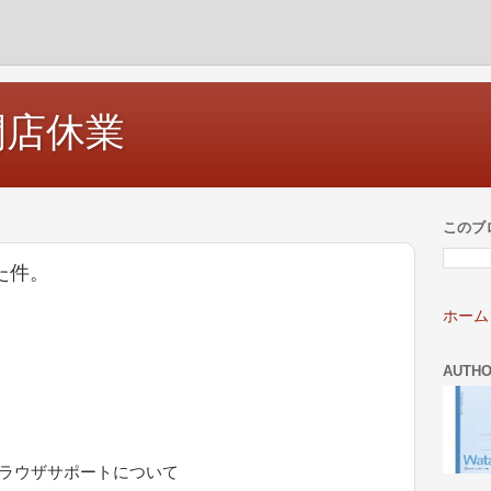
開店休業
このブ
った件。
ホーム
AUTH
- ブラウザサポートについて