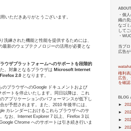
ABOUT
・個人
s をご利用いただきありがとうございます。
織の見
なゴミ
してご
・WU
化し、より洗練された機能と性能を提供するためには、
ML5 などの最新のウェブテクノロジーの活用が必要とな
当ブロ
広告が
ラウザプラットフォームへのサポートを段階的
wataha
た。対象となるブラウザは
Microsoft Internet
権利表
Firefox 2.0
となります。
広告、
を確認
、これらのブラウザへのGoogle ドキュメントおよび
ターサポートを停止いたします。同日以降は、これ
BLOG 
のアプリケーションのパフォーマンスが低下し
►
20
合が予想されます。また、2010 年後半には、
Google カレンダーにおけるこれらブラウザへのサ
►
20
ternet Explorer 7 以上、Firefox 3 以
►
20
び Google Chrome へのサポートは引き続き行いま
►
20