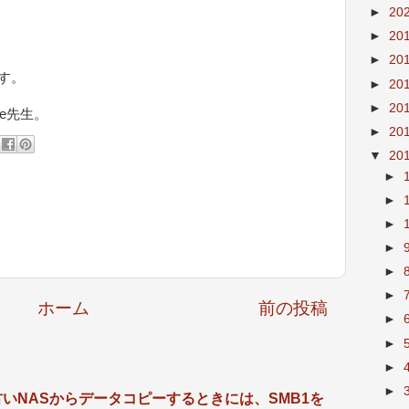
►
20
►
20
►
20
す。
►
20
►
20
le先生。
►
20
▼
20
►
►
►
►
►
►
ホーム
前の投稿
►
►
►
►
ーズで古いNASからデータコピーするときには、SMB1を