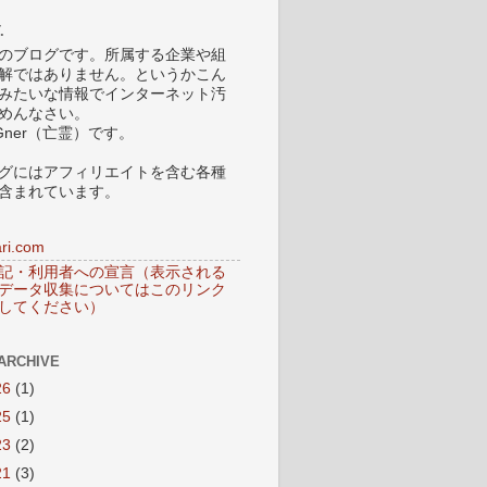
.
のブログです。所属する企業や組
解ではありません。というかこん
みたいな情報でインターネット汚
めんなさい。
Gner（亡霊）です。
グにはアフィリエイトを含む各種
含まれています。
ri.com
記・利用者への宣言（表示される
データ収集についてはこのリンク
してください）
ARCHIVE
26
(1)
25
(1)
23
(2)
21
(3)