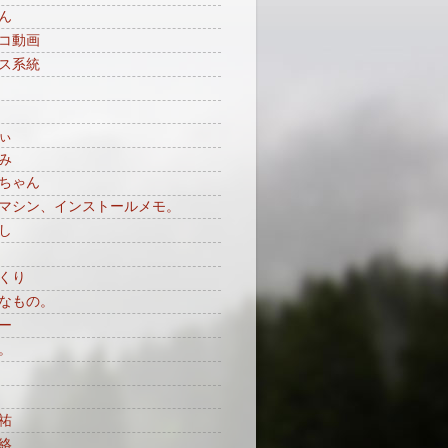
ん
コ動画
ス系統
ぃ
み
ちゃん
マシン、インストールメモ。
し
くり
なもの。
ー
。
祐
絡