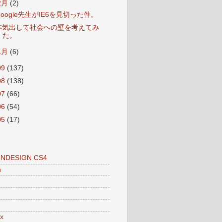
2月
(2)
Google先生がIE6を見切った件。
本気出して社会への壁を考えてみ
た。
1月
(6)
09
(137)
08
(138)
07
(66)
06
(54)
05
(17)
INDESIGN CS4
n
x