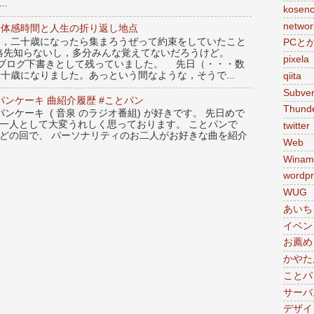
..
kosen
networ
：体感時間と人生の折り返し地点
，二十歳になったら集まろうぜって約束をしていたこと
PCと
絡先知らないし，多分みんな覚えてないだろうけど。
pixela
のブログ下書きとして残っていました。 先日（・・・数
十歳になりました。あっという間なような，そうで...
qiita
Subver
ンケーキ 曲紹介履歴 #ことパン
Thunde
ンケーキ ( 音泉 のラジオ番組) が好きです。 先日めで
の一人として大変うれしく思っております。 ことパンで
twitter
んどの回で、 パーソナリティのお二人がお好きな曲を紹介
Web
Winam
wordpr
WUG
あいち
イベン
お薦め
かやた
ことパ
サーバ
デザイ