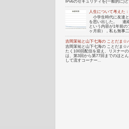
IPv6のセキュリティを(一般的に)ど.
人生について考えた
小学生時代に友達と
を思い出した。 連
という内容が1年前
ヶ月前），私も無事二
吉岡茉祐と山下七海の ことだま☆パ
吉岡茉祐と山下七海の ことだま☆パ
たく100回配信を迎え、リスナー
は、第3回から第77回までのほと
して流すコーナー...