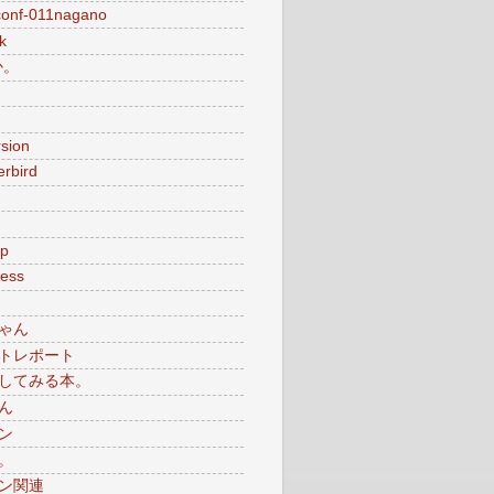
conf-011nagano
k
か。
sion
rbird
p
ess
ゃん
トレポート
してみる本。
ん
ン
。
ン関連