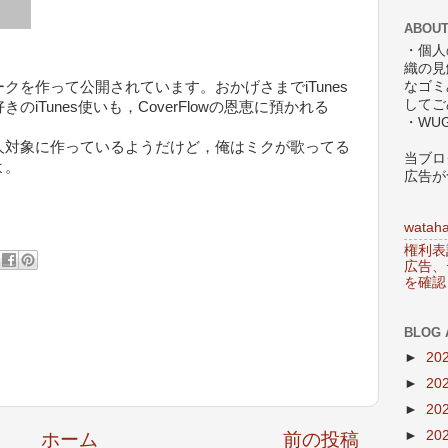
ABOUT
・個人
織の見
を作って公開されています。おかげさまでiTunes
なゴミ
してご
iTunes使いも，CoverFlowの恩恵に預かれる
・WU
対象に作っているようだけど，俺はミクが歌ってる
当ブロ
よ。
広告が
wataha
権利表
広告、
を確認
BLOG 
►
20
►
20
►
20
►
20
ホーム
前の投稿