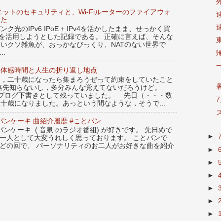
ニットのセキュリティと、Wi-Fiルーターのファイアウォ
した
光のIPv6 IPoE + IPv4を活かしたまま、せっかく買
X86Uを活用しようとした記録である。 正確に言えば、そんな
らないクソ雑魚が、おっかなびっくり、NATのない世界で
..
：体感時間と人生の折り返し地点
，二十歳になったら集まろうぜって約束をしていたこと
絡先知らないし，多分みんな覚えてないだろうけど。
のブログ下書きとして残っていました。 先日（・・・数
十歳になりました。あっという間なような，そうで...
ス
ンケーキ 曲紹介履歴 #ことパン
ンケーキ ( 音泉 のラジオ番組) が好きです。 先日めで
►
の一人として大変うれしく思っております。 ことパンで
んどの回で、 パーソナリティのお二人がお好きな曲を紹介
►
►
►
►
►
►