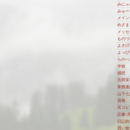
みにゃ
みゅー
メイン
めざま
メッセ
ものづ
よさげ
よっぴ
らのべ
学校
感想
吉岡茉
業務連
山下七
資格、免
耳コピ
読書-
日記的
買い物