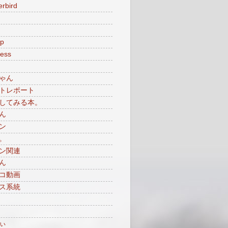
rbird
p
ess
ゃん
トレポート
してみる本。
ん
ン
。
ン関連
ん
コ動画
ス系統
ぃ