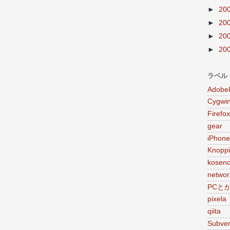
►
20
►
20
►
20
►
20
ラベル
Adobe
Cygwi
Firefox
gear
iPhone
Knoppi
kosen
networ
PCと
pixela
qiita
Subver