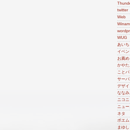
Thunde
twitter
Web
Winam
wordpr
WUG
あいち
イベン
お薦め
かやた
ことパ
サーバ
デザイ
ななみ
ニコニ
ニュー
ネタ
ポエム
まゆし