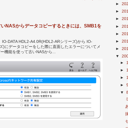
►
20
►
20
►
20
ーズで古いNASからデータコピーするときには、SMB1を
►
20
►
20
►
20
ATA HDL2-A4.0R(HDL2-ARシリーズ)から IO-
LE シリーズ)にデータコピーをした際に直面したエラーについてメ
►
20
ー機能を使って古いNASから...
▼
20
►
►
►
►
▼