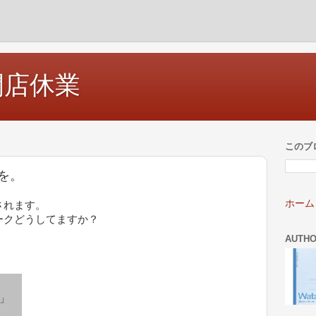
開店休業
このブ
を。
ホーム
されます。
ークどうしてますか？
AUTH
」