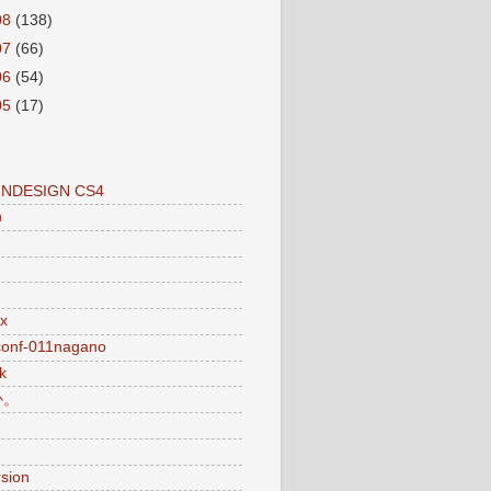
08
(138)
07
(66)
06
(54)
05
(17)
INDESIGN CS4
n
x
conf-011nagano
k
か。
sion