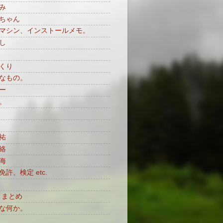
み
ちゃん
マシン、インストールメモ。
し
くり
なもの。
ー
。
祐
絡
海
許、検定 etc.
月まとめ
な何か。