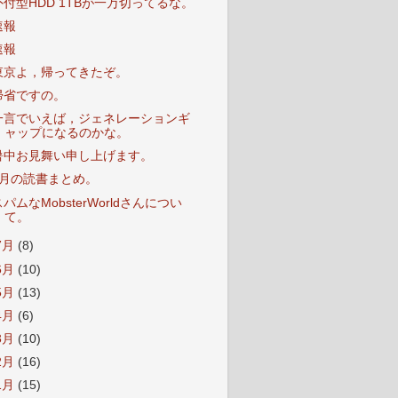
外付型HDD 1TBが一万切ってるな。
速報
速報
東京よ，帰ってきたぞ。
帰省ですの。
一言でいえば，ジェネレーションギ
ャップになるのかな。
暑中お見舞い申し上げます。
7月の読書まとめ。
パムなMobsterWorldさんについ
て。
7月
(8)
6月
(10)
5月
(13)
4月
(6)
3月
(10)
2月
(16)
1月
(15)