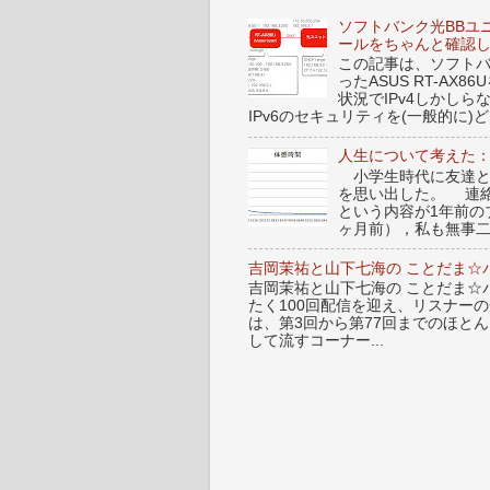
ソフトバンク光BBユ
ールをちゃんと確認
この記事は、ソフトバンク
ったASUS RT-A
状況でIPv4しかし
IPv6のセキュリティを(一般的に)ど.
人生について考えた
小学生時代に友達と
を思い出した。 連
という内容が1年前
ヶ月前），私も無事二
吉岡茉祐と山下七海の ことだま☆パ
吉岡茉祐と山下七海の ことだま☆パ
たく100回配信を迎え、リスナー
は、第3回から第77回までのほと
して流すコーナー...