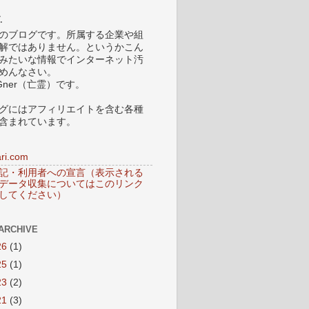
.
のブログです。所属する企業や組
解ではありません。というかこん
みたいな情報でインターネット汚
めんなさい。
Gner（亡霊）です。
グにはアフィリエイトを含む各種
含まれています。
ri.com
記・利用者への宣言（表示される
データ収集についてはこのリンク
してください）
ARCHIVE
26
(1)
25
(1)
23
(2)
21
(3)