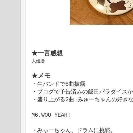
★一言感想
大優勝
★メモ
・生バンドで5曲披露
・ブログで予告済みの飯田パラダイスか
・盛り上がる2曲→みゅーちゃんの好き
M6.WOO YEAH!
・みゅーちゃん、ドラムに挑戦。