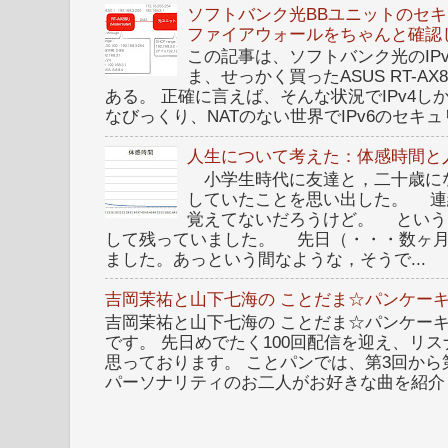
ソフトバンク光BBユニットのセキュ
ファイアウォールをちゃんと確認
この記事は、ソフトバンク光のIPv6 I
ま、せっかく買ったASUS RT-A
ある。 正確に言えば、そんな状況でIPv4
なびっくり、NATのない世界でIPv6のセキュリ
人生について考えた：体感時間と
小学生時代に友達と，二十歳に
していたことを思い出した。 連
覚えてないだろうけど。 という
して残っていました。 先日（・・・数ヶ
ました。あっという間なような，そうで...
吉岡茉祐と山下七海の ことだま☆パンケーキ
吉岡茉祐と山下七海の ことだま☆パンケーキ 
です。 先日めでたく100回配信を迎え、リ
思っております。 ことパンでは、第3回から
パーソナリティのお二人がお好きな曲を紹介し