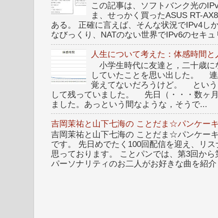
この記事は、ソフトバンク光のIPv6 I
ま、せっかく買ったASUS RT-A
ある。 正確に言えば、そんな状況でIPv4
なびっくり、NATのない世界でIPv6のセキュリ
人生について考えた：体感時間と
小学生時代に友達と，二十歳に
していたことを思い出した。 連
覚えてないだろうけど。 という
して残っていました。 先日（・・・数ヶ
ました。あっという間なような，そうで...
吉岡茉祐と山下七海の ことだま☆パンケーキ
吉岡茉祐と山下七海の ことだま☆パンケーキ 
です。 先日めでたく100回配信を迎え、リ
思っております。 ことパンでは、第3回から
パーソナリティのお二人がお好きな曲を紹介し