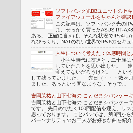
ソフトバンク光BBユニットのセキュ
ファイアウォールをちゃんと確認
この記事は、ソフトバンク光のIPv6 I
ま、せっかく買ったASUS RT-A
ある。 正確に言えば、そんな状況でIPv4
なびっくり、NATのない世界でIPv6のセキュリ
人生について考えた：体感時間と
小学生時代に友達と，二十歳に
していたことを思い出した。 連
覚えてないだろうけど。 という
して残っていました。 先日（・・・数ヶ
ました。あっという間なような，そうで...
吉岡茉祐と山下七海の ことだま☆パンケーキ
吉岡茉祐と山下七海の ことだま☆パンケーキ 
です。 先日めでたく100回配信を迎え、リ
思っております。 ことパンでは、第3回から
パーソナリティのお二人がお好きな曲を紹介し